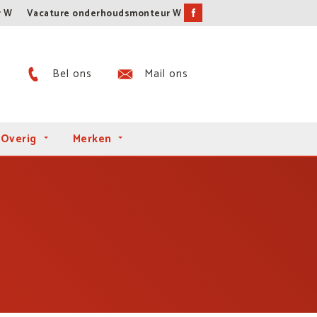
r W
Vacature onderhoudsmonteur W
Bel ons
Mail ons
Overig
Merken