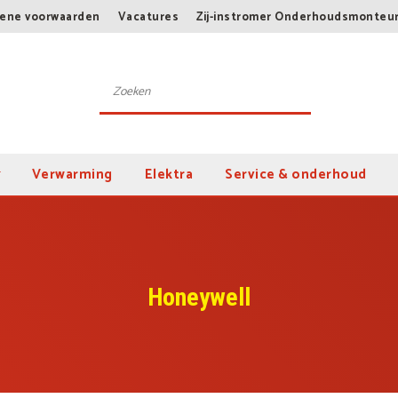
ene voorwaarden
Vacatures
Zij-instromer Onderhoudsmonteu
Verwarming
Elektra
Service & onderhoud
Honeywell