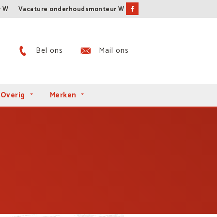
r W
Vacature onderhoudsmonteur W
Bel ons
Mail ons
Overig
Merken