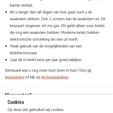
kamer verlaat.
Als u langer dan vijf dagen van huis gaat, kunt u de
waakvlam uitdoen. Ook 's zomers kan de waakvlam uit. Dit
bespaart ongeveer 90 m3 gas. Dit geldt alleen voor ketels
die nog een waakvlam hebben. Moderne ketels hebben
elektronische ontsteking die niet uit hoeft.
Maak gebruik van de mogelijkheden van een
klokthermostaat.
Laat de cv-ketel eens per jaar goed nakijken
Benieuwd wat u nog meer kunt doen in huis? Doe
de
bespaartest
of kijk op
de bespaarwijzer
.
Meer weten?
Wilt u meer weten over wat wij voor u kunnen betekenen?
Cookies
Op deze site gebruiken wij cookies.