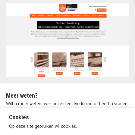
Meer weten?
Wilt u meer weten over onze dienstverlening of heeft u vragen
en/of opmerkingen? Of wilt u een vrijblijvende offerte
ontvangen? Neem dan contact met ons op.
Cookies
Op deze site gebruiken wij cookies.
Neem contact op