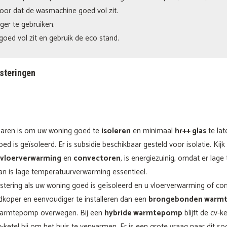
oor dat de wasmachine goed vol zit.
ger te gebruiken.
oed vol zit en gebruik de eco stand.
esteringen
sparen is om uw woning goed te
isoleren
en minimaal
hr++ glas
te lat
ed is geïsoleerd. Er is subsidie beschikbaar gesteld voor isolatie. Kijk
vloerverwarming
en
convectoren
, is energiezuinig, omdat er la
n is lage temperatuurverwarming essentieel.
stering als uw woning goed is geïsoleerd en u vloerverwarming of co
dkoper en eenvoudiger te installeren dan een
brongebonden warm
 warmtepomp overwegen. Bij een
hybride warmtepomp
blijft de cv-k
cv-ketel bij om het huis te verwarmen. Er is een grote vraag naar dit 