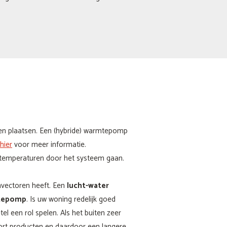
en plaatsen. Een (hybride) warmtepomp
hier
voor meer informatie.
ge temperaturen door het systeem gaan.
nvectoren heeft. Een
lucht-water
tepomp
. Is uw woning redelijk goed
etel een rol spelen. Als het buiten zeer
soort producten en daardoor een langere