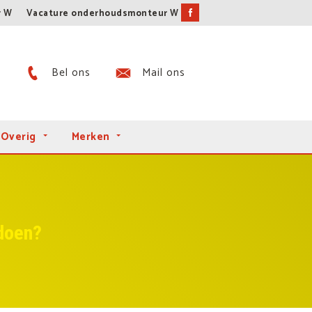
r W
Vacature onderhoudsmonteur W
Bel ons
Mail ons
Overig
Merken
 doen?