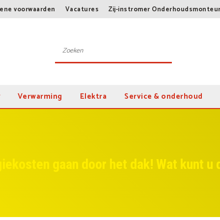
ene voorwaarden
Vacatures
Zij-instromer Onderhoudsmonteu
Verwarming
Elektra
Service & onderhoud
iekosten gaan door het dak! Wat kunt u