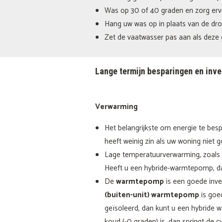
Was op 30 of 40 graden en zorg erv
Hang uw was op in plaats van de dro
Zet de vaatwasser pas aan als deze g
Lange termijn besparingen en inv
Verwarming
Het belangrijkste om energie te be
heeft weinig zin als uw woning niet go
Lage temperatuurverwarming, zoals
Heeft u een hybride-warmtepomp, da
De
warmtepomp
is een goede inve
(buiten-unit) warmtepomp
is goe
geïsoleerd, dan kunt u een hybride
koud (-0 graden) is, dan springt de 