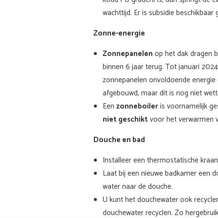
wachttijd. Er is subsidie beschikbaar 
Zonne-energie
Zonnepanelen
op het dak dragen bi
binnen 6 jaar terug. Tot januari 2
zonnepanelen onvoldoende energie ge
afgebouwd, maar dit is nog niet wette
Een
zonneboiler
is voornamelijk ge
niet geschikt
voor het verwarmen van
Douche en bad
Installeer een thermostatische kraan
Laat bij een nieuwe badkamer een 
water naar de douche.
U kunt het douchewater ook recyclen
douchewater recyclen. Zo hergebruik