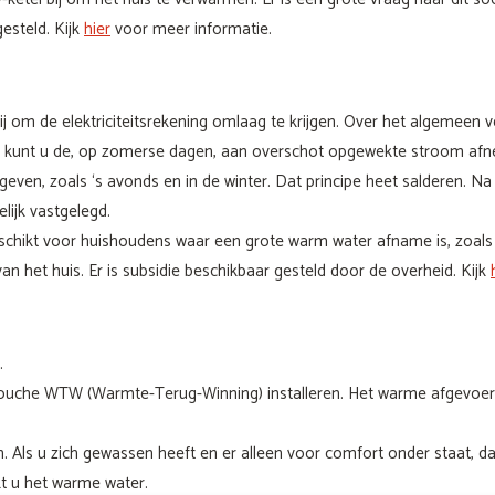
gesteld. Kijk
hier
voor meer informatie.
j om de elektriciteitsrekening omlaag te krijgen. Over het algemeen v
024 kunt u de, op zomerse dagen, aan overschot opgewekte stroom 
ven, zoals ‘s avonds en in de winter. Dat principe heet salderen. Na
lijk vastgelegd.
schikt voor huishoudens waar een grote warm water afname is, zoals b
 het huis. Er is subsidie beschikbaar gesteld door de overheid. Kijk
.
douche WTW (Warmte-Terug-Winning) installeren. Het warme afgevoe
. Als u zich gewassen heeft en er alleen voor comfort onder staat, d
t u het warme water.